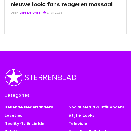
nieuwe look: fans reageren massaal
Door
Lars De Vries
1 Juli 2026
Categories
Bekende Nederlanders
Social Media & Influencers
Locaties
Stijl & Looks
Reality-Tv & Liefde
Televisie