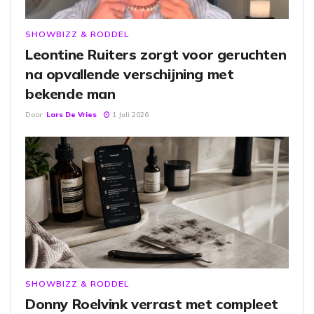
SHOWBIZZ & RODDEL
Leontine Ruiters zorgt voor geruchten
na opvallende verschijning met
bekende man
Door
Lars De Vries
1 Juli 2026
SHOWBIZZ & RODDEL
Donny Roelvink verrast met compleet