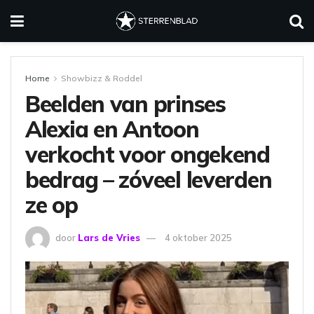
Home
Showbizz & Roddel
Beelden van prinses
Alexia en Antoon
verkocht voor ongekend
bedrag – zóveel leverden
ze op
door
Lars de Vries
4 oktober 2025