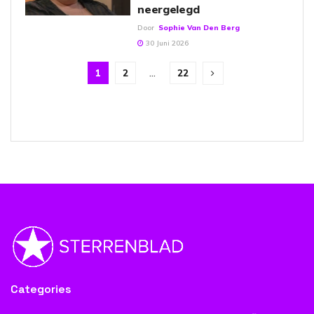
neergelegd
Door
Sophie Van Den Berg
30 Juni 2026
1
2
…
22
Categories