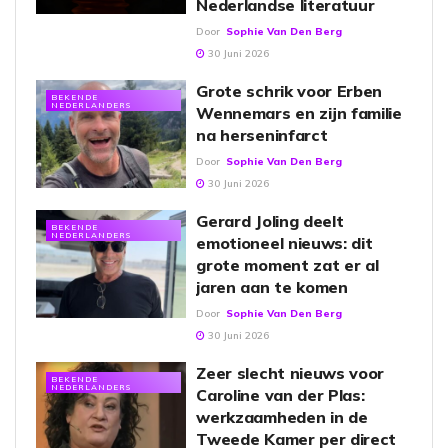
Nederlandse literatuur
Door
Sophie Van Den Berg
30 Juni 2026
Grote schrik voor Erben
BEKENDE
NEDERLANDERS
Wennemars en zijn familie
na herseninfarct
Door
Sophie Van Den Berg
30 Juni 2026
Gerard Joling deelt
BEKENDE
NEDERLANDERS
emotioneel nieuws: dit
grote moment zat er al
jaren aan te komen
Door
Sophie Van Den Berg
30 Juni 2026
Zeer slecht nieuws voor
BEKENDE
NEDERLANDERS
Caroline van der Plas:
werkzaamheden in de
Tweede Kamer per direct