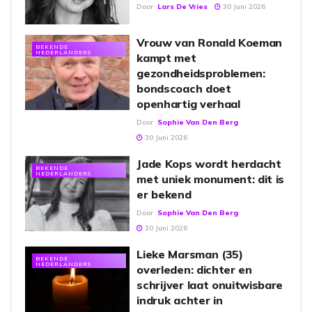
Door
Lars De Vries
30 Juni 2026
Vrouw van Ronald Koeman
BEKENDE
NEDERLANDERS
kampt met
gezondheidsproblemen:
bondscoach doet
openhartig verhaal
Door
Sophie Van Den Berg
30 Juni 2026
Jade Kops wordt herdacht
BEKENDE
NEDERLANDERS
met uniek monument: dit is
er bekend
Door
Sophie Van Den Berg
30 Juni 2026
Lieke Marsman (35)
BEKENDE
NEDERLANDERS
overleden: dichter en
schrijver laat onuitwisbare
indruk achter in