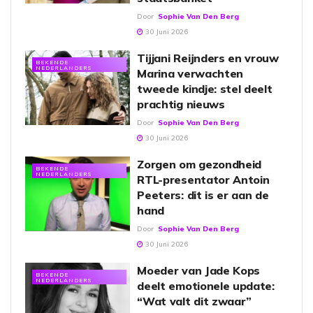
Door
Sophie Van Den Berg
30 Juni 2026
Tijjani Reijnders en vrouw
BEKENDE
NEDERLANDERS
Marina verwachten
tweede kindje: stel deelt
prachtig nieuws
Door
Sophie Van Den Berg
30 Juni 2026
Zorgen om gezondheid
BEKENDE
NEDERLANDERS
RTL-presentator Antoin
Peeters: dit is er aan de
hand
Door
Sophie Van Den Berg
30 Juni 2026
Moeder van Jade Kops
BEKENDE
NEDERLANDERS
deelt emotionele update:
“Wat valt dit zwaar”