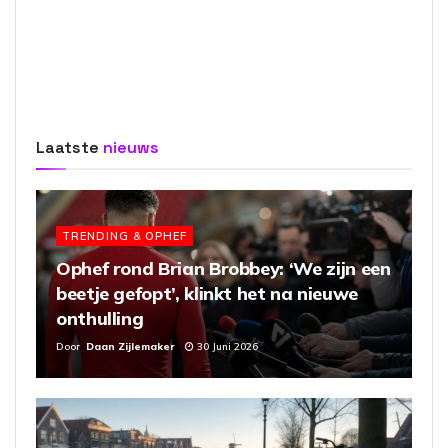
Laatste
nieuws
TRENDING & OPHEF
Ophef rond Brian Brobbey: ‘We zijn een
beetje gefopt’, klinkt het na nieuwe
onthulling
Door
Daan Zijlemaker
30 Juni 2026