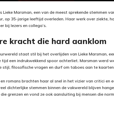
s Lieke Marsman, een van de meest sprekende stemmen v
r, op 35-jarige leeftijd overleden. Haar werk over ziekte, ho
r bij lezers en collega’s.
ire kracht die hard aanklom
rwereld staat stil bij het overlijden van Lieke Marsman, ee
orte tijd een indrukwekkend spoor achterliet. Marsman werd 
stijl, filosofische vragen en durf om taboes aan te kaarten
n romans brachten haar al snel in het vizier van critici en 
veel dichterlijke stemmen binnen de vakwereld blijven hang
ie grenzen en vond ze ook aansluiting bij mensen die nor