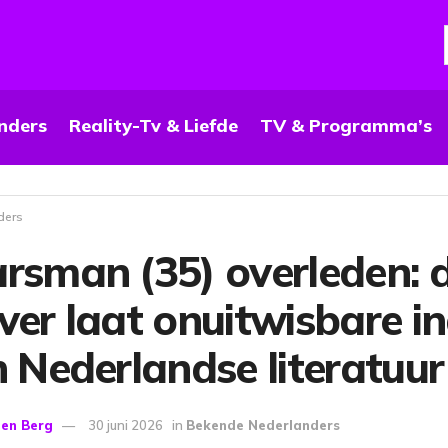
nders
Reality-Tv & Liefde
TV & Programma’s
ders
rsman (35) overleden: d
jver laat onuitwisbare i
n Nederlandse literatuur
den Berg
30 juni 2026
in
Bekende Nederlanders