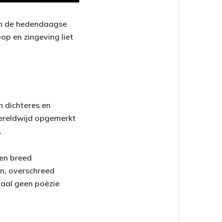
an de hedendaagse
op en zingeving liet
n dichteres en
wereldwijd opgemerkt
.
een breed
en, overschreed
maal geen poëzie