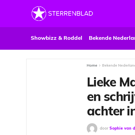
Showbizz & Roddel
Bekende Nederla
Home
Bekende Nederlan
Lieke Ma
en schri
achter i
door
Sophie van 