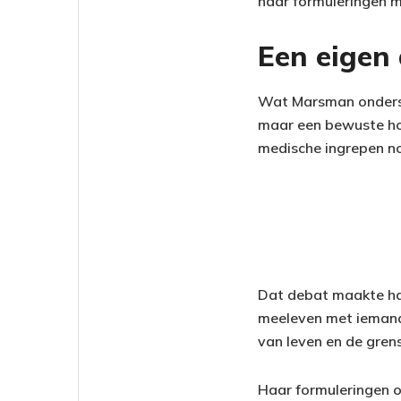
haar formuleringen m
Een eigen
Wat Marsman ondersc
maar een bewuste hou
medische ingrepen nog
Dat debat maakte haar
meeleven met iemand 
van leven en de gren
Haar formuleringen 