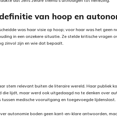
aakte dat zelfs zware thema’s uitnodigen tot herlezing.
 definitie van hoop en auton
heidde was haar visie op hoop; voor haar was het geen n
ding in een onzekere situatie. Ze stelde kritische vragen 
 zinvol zijn en wie dat bepaalt.
 stem relevant buiten de literaire wereld. Haar publiek ko
die lijdt, maar werd ook uitgedaagd na te denken over aut
s tussen medische vooruitgang en toegevoegde lijdenslast.
over autonomie boden geen kant-en-klare antwoorden, maa