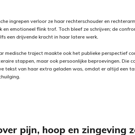
che ingrepen verloor ze haar rechterschouder en rechterarm
ek en emotioneel flink trof. Toch bleef ze schrijven; de confr
lfs een drijvende kracht in haar latere werk.
aar medische traject maakte ook het publieke perspectief co
literaire stappen, maar ook persoonlijke beproevingen. Die 
e tekst van haar extra geladen was, omdat er altijd een tas
huilging.
over pijn, hoop en zingeving 