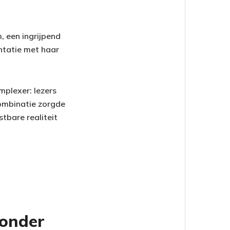
, een ingrijpend
ontatie met haar
mplexer: lezers
combinatie zorgde
tbare realiteit
zonder