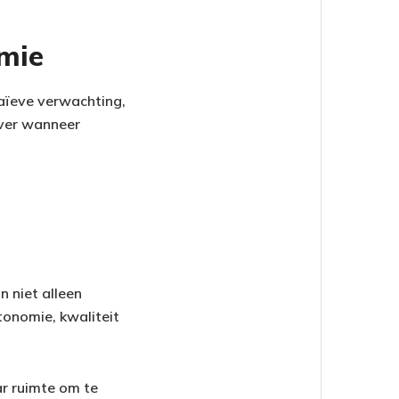
omie
aïeve verwachting,
over wanneer
n niet alleen
onomie, kwaliteit
r ruimte om te