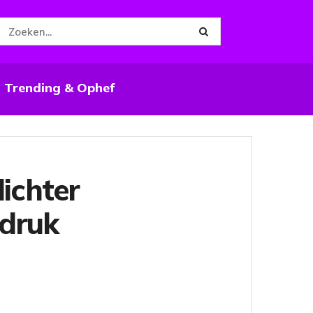
Trending & Ophef
ichter
ndruk