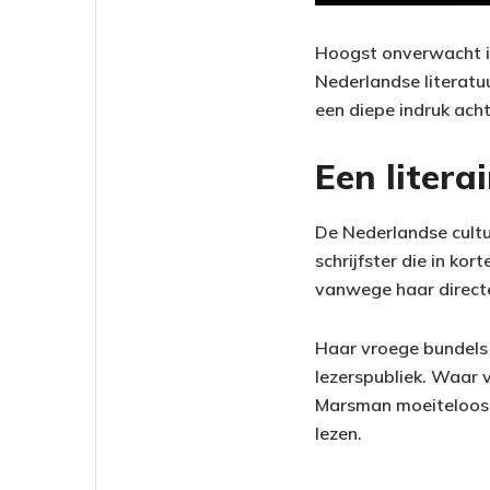
Hoogst onverwacht i
Nederlandse literatuu
een diepe indruk achte
Een litera
De Nederlandse cultuu
schrijfster die in k
vanwege haar directe 
Haar vroege bundels e
lezerspubliek. Waar 
Marsman moeiteloos d
lezen.