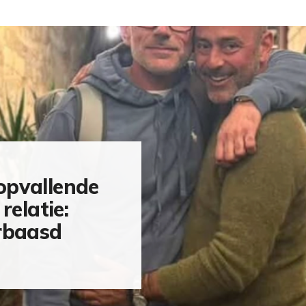
opvallende
relatie:
erbaasd