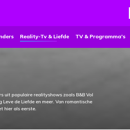
nders
Reality-Tv & Liefde
TV & Programma’s
s uit populaire realityshows zoals B&B Vol
ang Leve de Liefde en meer. Van romantische
t hier als eerste.