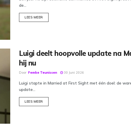
de...
DETAILS
LEES MEER
Luigi deelt hoopvolle update na Mar
hij nu
Door
Femke Teunissen
30 Juni 2026
Luigi stapte in Married at First Sight met één doel: de w
update...
DETAILS
LEES MEER