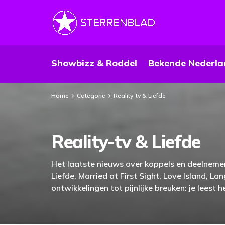
Showbizz & Roddel
Bekende Nederla
Home
Categorie
Reality-tv & Liefde
Reality-tv & Liefde
Het laatste nieuws over koppels en deelnemer
Liefde, Married at First Sight, Love Island, L
ontwikkelingen tot pijnlijke breuken: je leest he