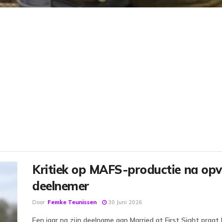
Kritiek op MAFS-productie na opv
deelnemer
Door
Femke Teunissen
30 Juni 2026
Een jaar na zijn deelname aan Married at First Sight praat