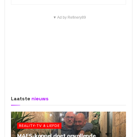
▼ Ad by Refinery89
Laatste
nieuws
REALITY-TV & LIEFDE
MAFS-koppel doet opvallende