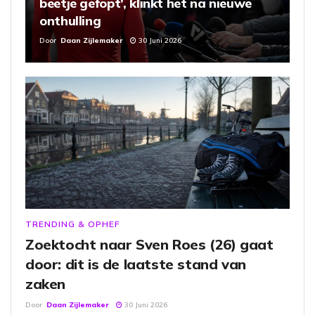
beetje gefopt’, klinkt het na nieuwe
onthulling
Door
Daan Zijlemaker
30 Juni 2026
TRENDING & OPHEF
Zoektocht naar Sven Roes (26) gaat
door: dit is de laatste stand van
zaken
Door
Daan Zijlemaker
30 Juni 2026