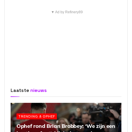
▼ Ad by Refinery89
Laatste
nieuws
TRENDING & OPHEF
Ophef rond Brian Brobbey: ‘We zijn een