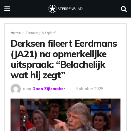
Home
Trending & Ophef
Derksen fileert Eerdmans
(JA21) na opmerkelijke
uitspraak: “Belachelijk
wat hij zegt”
door
Daan Zijlemaker
9 oktober 2025