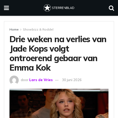
Home
Showbizz & Roddel
Drie weken na verlies van
Jade Kops volgt
ontroerend gebaar van
Emma Kok
door
Lars de Vries
30 juni 2026