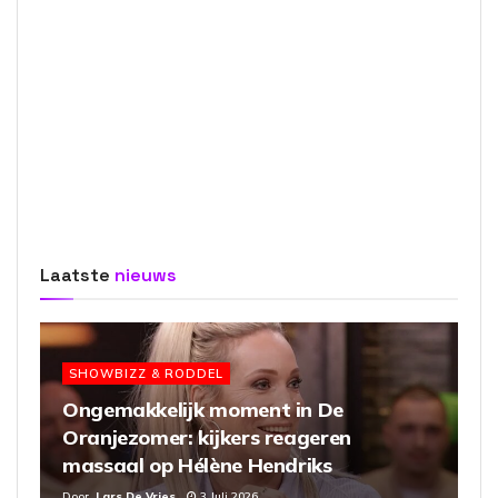
Laatste
nieuws
SHOWBIZZ & RODDEL
Ongemakkelijk moment in De
Oranjezomer: kijkers reageren
massaal op Hélène Hendriks
Door
Lars De Vries
3 Juli 2026