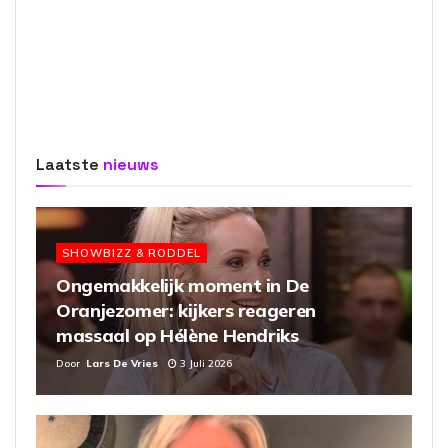
Laatste
nieuws
SHOWBIZZ & RODDEL
Ongemakkelijk moment in De
Oranjezomer: kijkers reageren
massaal op Hélène Hendriks
Door
Lars De Vries
3 Juli 2026