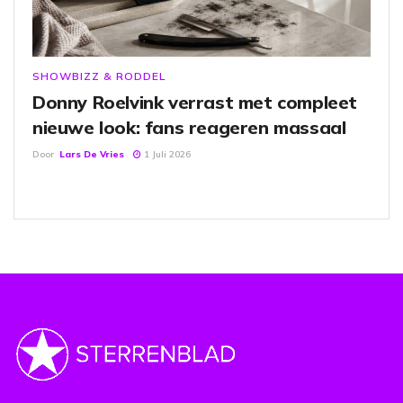
SHOWBIZZ & RODDEL
Donny Roelvink verrast met compleet
nieuwe look: fans reageren massaal
Door
Lars De Vries
1 Juli 2026