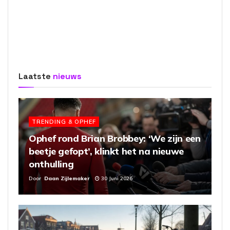
Laatste
nieuws
TRENDING & OPHEF
Ophef rond Brian Brobbey: ‘We zijn een
beetje gefopt’, klinkt het na nieuwe
onthulling
Door
Daan Zijlemaker
30 Juni 2026