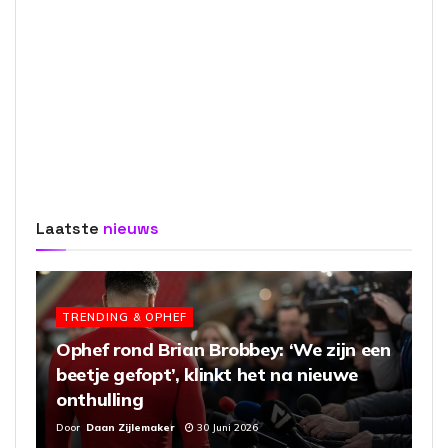
Laatste
nieuws
TRENDING & OPHEF
Ophef rond Brian Brobbey: ‘We zijn een
beetje gefopt’, klinkt het na nieuwe
onthulling
Door
Daan Zijlemaker
30 Juni 2026