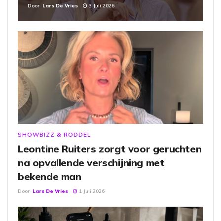
Door
Lars De Vries
3 Juli 2026
SHOWBIZZ & RODDEL
Leontine Ruiters zorgt voor geruchten
na opvallende verschijning met
bekende man
Door
Lars De Vries
1 Juli 2026