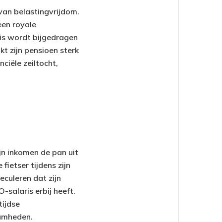
van belastingvrijdom.
 een royale
ris wordt bijgedragen
t zijn pensioen sterk
ciële zeiltocht,
ijn inkomen de pan uit
ietser tijdens zijn
culeren dat zijn
-salaris erbij heeft.
tijdse
aamheden.