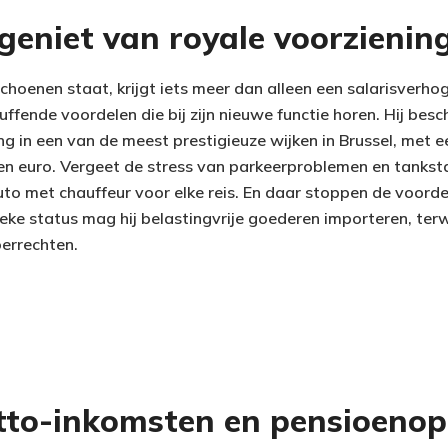
geniet van royale voorzienin
choenen staat, krijgt iets meer dan alleen een salarisverho
ffende voordelen die bij zijn nieuwe functie horen. Hij besc
 in een van de meest prestigieuze wijken in Brussel, met
oen euro. Vergeet de stress van parkeerproblemen en tanksta
auto met chauffeur voor elke reis. En daar stoppen de voorde
ieke status mag hij belastingvrije goederen importeren, terwij
oerrechten.
etto-inkomsten en pensioen