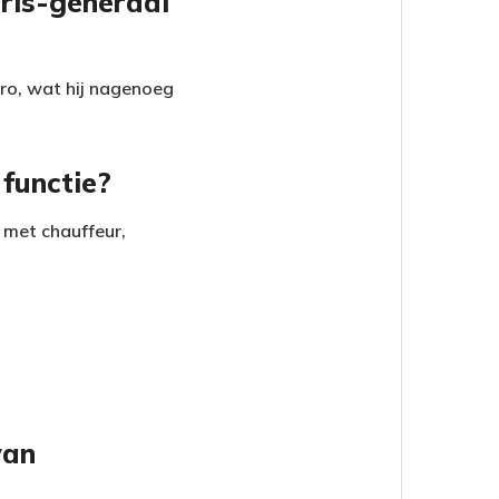
ris-generaal
ro, wat hij nagenoeg
 functie?
 met chauffeur,
van