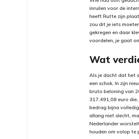
Wie had ooit gedacht
inruilen voor de inte
heeft Rutte zijn pla
zou dit je iets moete
gekregen en daar klev
voordelen, je gaat on
Wat verdie
Als je dacht dat het 
een schok. In zijn n
bruto beloning van 26
317.491,08 euro die, 
bedrag bijna volledig
allang niet slecht, m
Nederlander worstelt
houden om volop te p