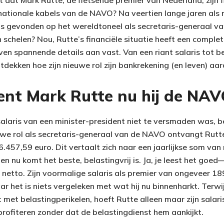
 dat Mark Rutte, de fietsende premier van Nederland, zijn f
rnationale kabels van de NAVO? Na veertien lange jaren als 
ats gevonden op het wereldtoneel als secretaris-generaal
n schelen? Nou, Rutte’s financiële situatie heeft een compl
en spannende details aan vast. Van een riant salaris tot be
tdekken hoe zijn nieuwe rol zijn bankrekening (en leven) aar
nt Mark Rutte nu hij de NAVO
salaris van een minister-president niet te versmaden was, b
ieuwe rol als secretaris-generaal van de NAVO ontvangt Rut
.457,59 euro. Dit vertaalt zich naar een jaarlijkse som van 
en nu komt het beste, belastingvrij is. Ja, je leest het go
 netto. Zijn voormalige salaris als premier van ongeveer 18
aar het is niets vergeleken met wat hij nu binnenharkt. Terw
 met belastingperikelen, hoeft Rutte alleen maar zijn sala
rofiteren zonder dat de belastingdienst hem aankijkt.