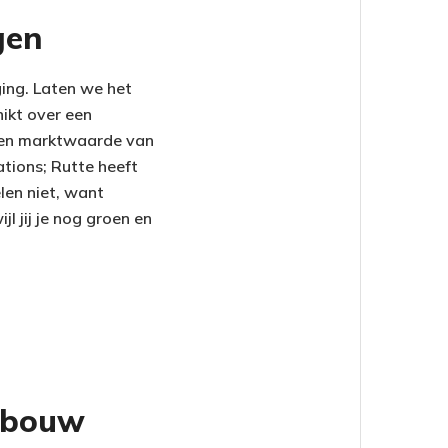
gen
ging. Laten we het
hikt over een
 een marktwaarde van
tions; Rutte heeft
len niet, want
l jij je nog groen en
opbouw