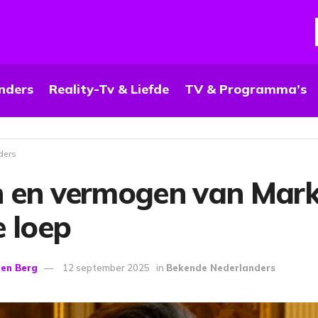
nders
Reality-Tv & Liefde
TV & Programma’s
ders
 en vermogen van Mark
 loep
den Berg
12 september 2025
in
Bekende Nederlanders