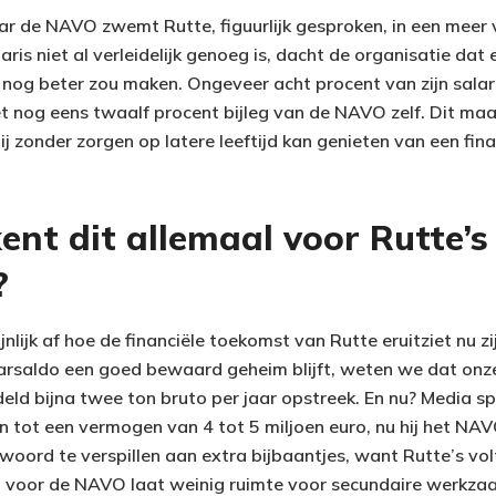
ar de NAVO zwemt Rutte, figuurlijk gesproken, in een meer 
laris niet al verleidelijk genoeg is, dacht de organisatie dat
 nog beter zou maken. Ongeveer acht procent van zijn sala
t nog eens twaalf procent bijleg van de NAVO zelf. Dit maak
ij zonder zorgen op latere leeftijd kan genieten van een finan
nt dit allemaal voor Rutte’s
?
jnlijk af hoe de financiële toekomst van Rutte eruitziet nu z
aarsaldo een goed bewaard geheim blijft, weten we dat onze f
ld bijna twee ton bruto per jaar opstreek. En nu? Media spe
 tot een vermogen van 4 tot 5 miljoen euro, nu hij het NAVO
woord te verspillen aan extra bijbaantjes, want Rutte’s vol
d voor de NAVO laat weinig ruimte voor secundaire werkz