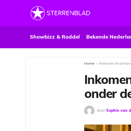
Showbizz & Roddel
Bekende Nederla
Home
Bekende Nederlan
Inkomen
onder de
door
Sophie van 