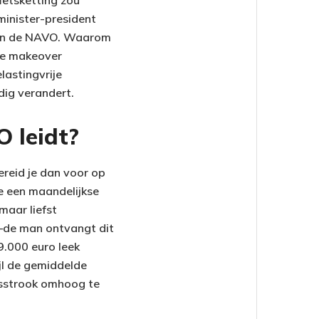
ietsketting zou
minister-president
 van de NAVO. Waarom
ete makeover
lastingvrije
dig verandert.
 leidt?
ereid je dan voor op
te een maandelijkse
maar liefst
ed—de man ontvangt dit
9.000 euro leek
ijl de gemiddelde
risstrook omhoog te