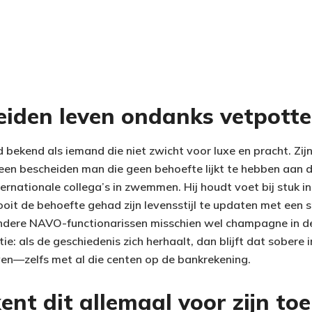
eiden leven ondanks vetpott
d bekend als iemand die niet zwicht voor luxe en pracht. Zijn 
een bescheiden man die geen behoefte lijkt te hebben aan 
ternationale collega’s in zwemmen. Hij houdt voet bij stuk i
oit de behoefte gehad zijn levensstijl te updaten met een s
l andere NAVO-functionarissen misschien wel champagne in de
ie: als de geschiedenis zich herhaalt, dan blijft dat sobere 
ven—zelfs met al die centen op de bankrekening.
nt dit allemaal voor zijn to