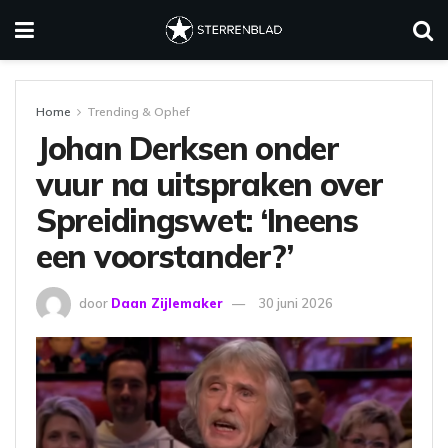
Home
Trending & Ophef
Johan Derksen onder
vuur na uitspraken over
Spreidingswet: ‘Ineens
een voorstander?’
door
Daan Zijlemaker
30 juni 2026