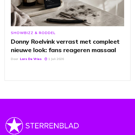
SHOWBIZZ & RODDEL
Donny Roelvink verrast met compleet
nieuwe look: fans reageren massaal
Door
Lars De Vries
1 Juli 2026