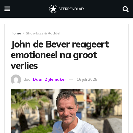
Home
Showbizz & Roddel
John de Bever reageert
emotioneel na groot
verlies
door
Daan Zijlemaker
16 juli 2025