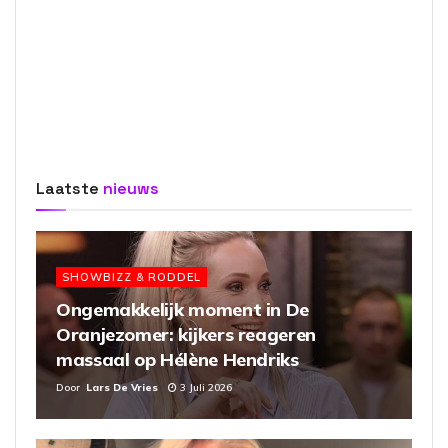
Laatste
nieuws
SHOWBIZZ & RODDEL
Ongemakkelijk moment in De
Oranjezomer: kijkers reageren
massaal op Hélène Hendriks
Door
Lars De Vries
3 Juli 2026