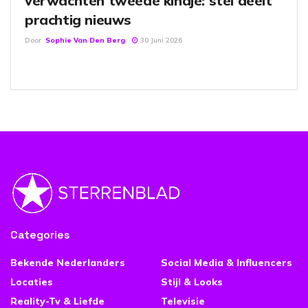
verwachten tweede kindje: stel deelt
prachtig nieuws
Door
Sophie Van Den Berg
30 Juni 2026
Categories
Bekende Nederlanders
Social Media & Influencers
Locaties
Stijl & Looks
Reality-Tv & Liefde
Televisie