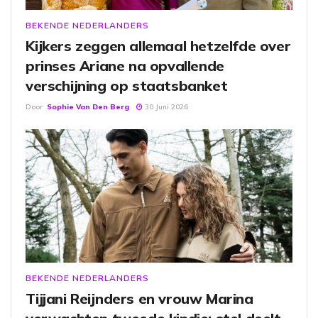
BEKENDE NEDERLANDERS
Kijkers zeggen allemaal hetzelfde over
prinses Ariane na opvallende
verschijning op staatsbanket
Door
Sophie Van Den Berg
30 Juni 2026
BEKENDE NEDERLANDERS
Tijjani Reijnders en vrouw Marina