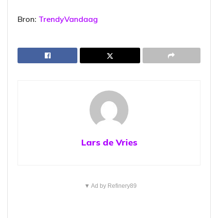
Bron:
TrendyVandaag
Lars de Vries
▼ Ad by Refinery89