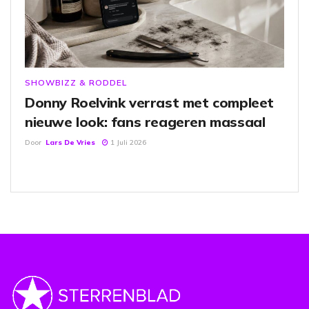
SHOWBIZZ & RODDEL
Donny Roelvink verrast met compleet
nieuwe look: fans reageren massaal
Door
Lars De Vries
1 Juli 2026