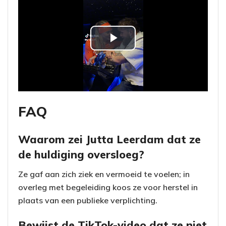
P
l
a
FAQ
y
V
Waarom zei Jutta Leerdam dat ze
de huldiging oversloeg?
i
Ze gaf aan zich ziek en vermoeid te voelen; in
d
overleg met begeleiding koos ze voor herstel in
plaats van een publieke verplichting.
e
Bewijst de TikTok-video dat ze niet