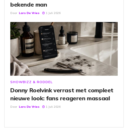
bekende man
Door
Lars De Vries
1 Juli 2026
SHOWBIZZ & RODDEL
Donny Roelvink verrast met compleet
nieuwe look: fans reageren massaal
Door
Lars De Vries
1 Juli 2026