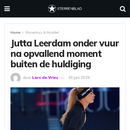
Home
Showbizz & Roddel
Jutta Leerdam onder vuur
na opvallend moment
buiten de huldiging
door
Lars de Vries
30 juni 2026