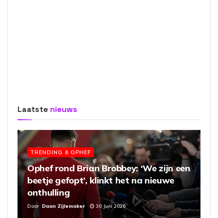
Laatste
nieuws
TRENDING & OPHEF
Ophef rond Brian Brobbey: ‘We zijn een
beetje gefopt’, klinkt het na nieuwe
onthulling
Door
Daan Zijlemaker
30 Juni 2026