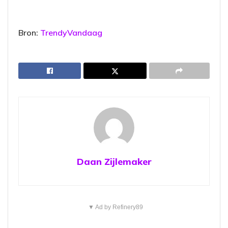
Bron:
TrendyVandaag
Daan Zijlemaker
▼ Ad by Refinery89