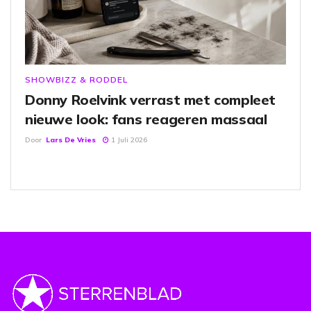
SHOWBIZZ & RODDEL
Donny Roelvink verrast met compleet
nieuwe look: fans reageren massaal
Door
Lars De Vries
1 Juli 2026