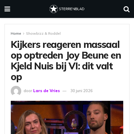
Home
Showbizz & Roddel
Kijkers reageren massaal
op optreden Joy Beune en
Kjeld Nuis bij VI: dit valt
op
door
Lars de Vries
30 juni 2026