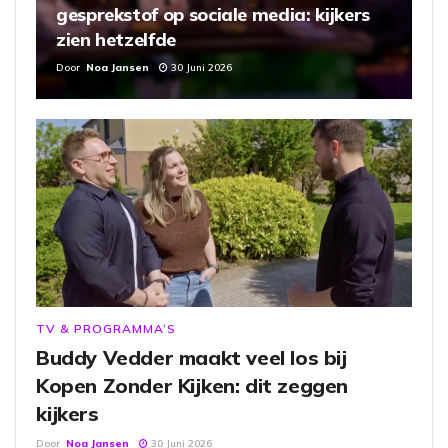
gesprekstof op sociale media: kijkers
zien hetzelfde
Door
Noa Jansen
30 Juni 2026
TV & PROGRAMMA’S
Buddy Vedder maakt veel los bij
Kopen Zonder Kijken: dit zeggen
kijkers
Door
Noa Jansen
30 Juni 2026