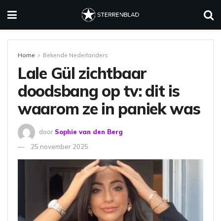
Home
Bekende Nederlanders
Lale Gül zichtbaar
doodsbang op tv: dit is
waarom ze in paniek was
door
Sophie van den Berg
25 november 2025