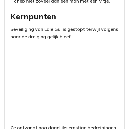
”Ik heb niet zoveel aan een man met een V’tje.”
Kernpunten
Beveiliging van Lale Gül is gestopt terwijl volgens
haar de dreiging gelijk bleef.
Ze ontvangt nog dagelijks ernstige bedreigingen