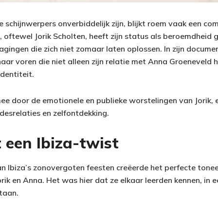
e schijnwerpers onverbiddelijk zijn, blijkt roem vaak een c
e, oftewel Jorik Scholten, heeft zijn status als beroemdheid g
agingen die zich niet zomaar laten oplossen. In zijn docume
aar voren die niet alleen zijn relatie met Anna Groeneveld 
identiteit.
 mee door de emotionele en publieke worstelingen van Jorik,
fdesrelaties en zelfontdekking.
 een Ibiza-twist
an Ibiza’s zonovergoten feesten creëerde het perfecte tonee
rik en Anna. Het was hier dat ze elkaar leerden kennen, in 
staan.