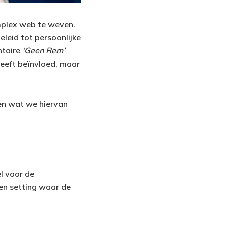
omplex web te weven.
eleid tot persoonlijke
ntaire
‘Geen Rem’
heeft beïnvloed, maar
 en wat we hiervan
l voor de
een setting waar de