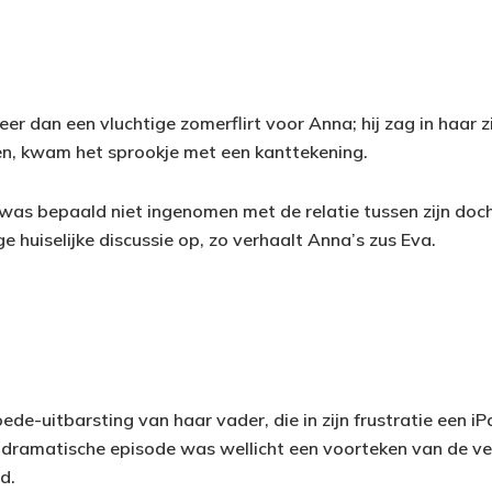
meer dan een vluchtige zomerflirt voor Anna; hij zag in haar z
ven, kwam het sprookje met een kanttekening.
was bepaald niet ingenomen met de relatie tussen zijn doch
ge huiselijke discussie op, zo verhaalt Anna’s zus Eva.
ede-uitbarsting van haar vader, die in zijn frustratie een i
ze dramatische episode was wellicht een voorteken van de ve
d.