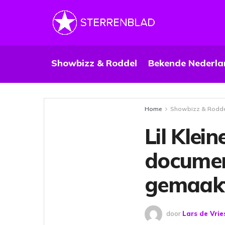
Showbizz & Roddel
Bekende Nederla
Home
Showbizz & Rodd
Lil Klein
document
gemaak
door
Lars de Vrie