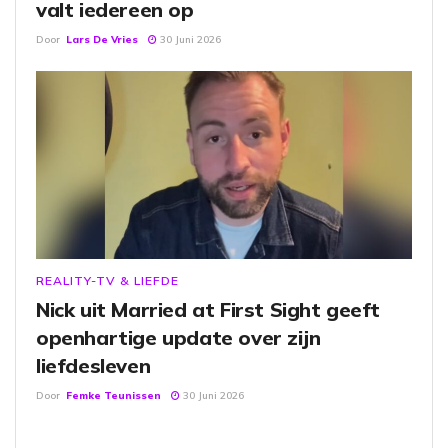
valt iedereen op
Door
Lars De Vries
30 Juni 2026
REALITY-TV & LIEFDE
Nick uit Married at First Sight geeft
openhartige update over zijn
liefdesleven
Door
Femke Teunissen
30 Juni 2026