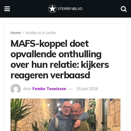
Home
Reality-tv & Liefde
MAFS-koppel doet
opvallende onthulling
over hun relatie: kijkers
reageren verbaasd
door
Femke Teunissen
30 juni 2026