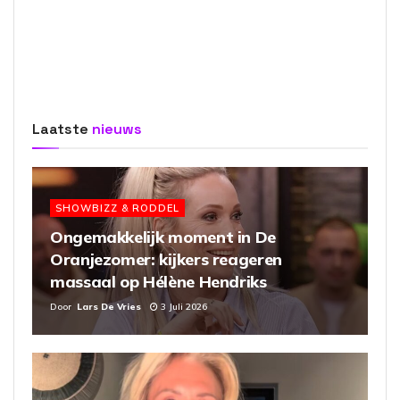
Laatste
nieuws
SHOWBIZZ & RODDEL
Ongemakkelijk moment in De
Oranjezomer: kijkers reageren
massaal op Hélène Hendriks
Door
Lars De Vries
3 Juli 2026