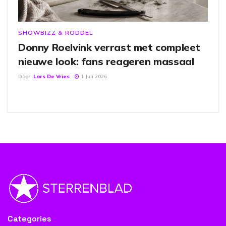
SHOWBIZZ & RODDEL
Donny Roelvink verrast met compleet
nieuwe look: fans reageren massaal
Door
Lars De Vries
1 Juli 2026
Categories