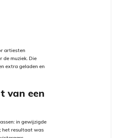
or artiesten
r de muziek. Die
en extra geladen en
t van een
passen: in gewijzigde
 het resultaat was
uisteraars