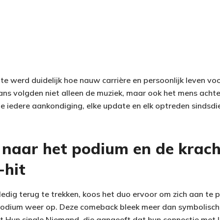
ilte werd duidelijk hoe nauw carrière en persoonlijk leven vo
fans volgden niet alleen de muziek, maar ook het mens achte
 iedere aankondiging, elke update en elk optreden sindsdi
 naar het podium en de krach
hit
lledig terug te trekken, koos het duo ervoor om zich aan te 
podium weer op. Deze comeback bleek meer dan symbolisch;
 Hun single Niemand, die aangeeft dat hun connectie met l