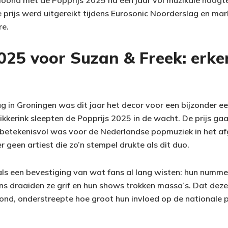
eloond met de Popprijs 2025 na een jaar vol muzikale hoog
De prijs werd uitgereikt tijdens Eurosonic Noorderslag en ma
re.
2025 voor Suzan & Freek: erk
g in Groningen was dit jaar het decor voor een bijzonder e
ikkerink sleepten de Popprijs 2025 in de wacht. De prijs gaa
 betekenisvol was voor de Nederlandse popmuziek in het af
r geen artiest die zo’n stempel drukte als dit duo.
 als een bevestiging van wat fans al lang wisten: hun num
ons draaiden ze grif en hun shows trokken massa’s. Dat deze
ond, onderstreepte hoe groot hun invloed op de nationale 