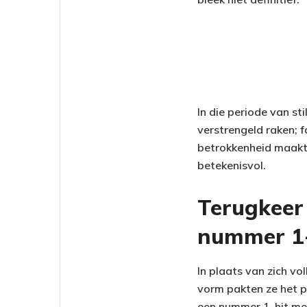
In die periode van st
verstrengeld raken; 
betrokkenheid maakte
betekenisvol.
Terugkeer
nummer 1-
In plaats van zich vo
vorm pakten ze het 
een nummer 1-hit met