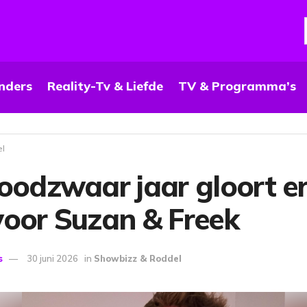
nders
Reality-Tv & Liefde
TV & Programma’s
el
oodzwaar jaar gloort e
voor Suzan & Freek
s
30 juni 2026
in
Showbizz & Roddel