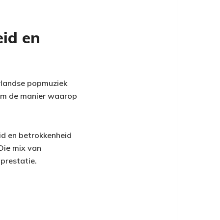
eid en
erlandse popmuziek
l om de manier waarop
eid en betrokkenheid
Die mix van
prestatie.