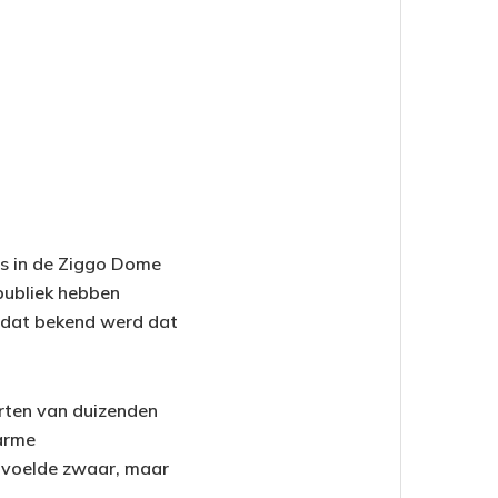
ws in de Ziggo Dome
publiek hebben
nadat bekend werd dat
rten van duizenden
arme
 voelde zwaar, maar