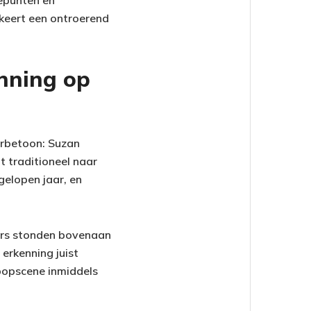
tepunten en
rkeert een ontroerend
enning op
erbetoon: Suzan
t traditioneel naar
gelopen jaar, en
mers stonden bovenaan
 erkenning juist
popscene inmiddels