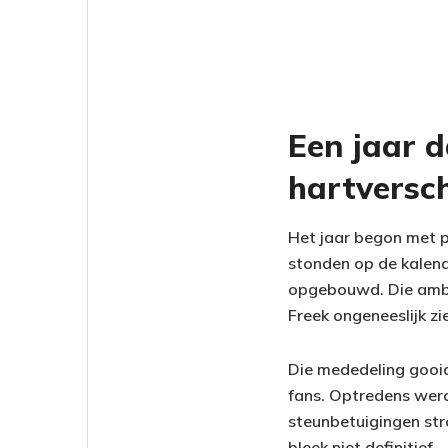
Een jaar d
hartversc
Het jaar begon met p
stonden op de kalend
opgebouwd. Die ambit
Freek ongeneeslijk zie
Die mededeling gooid
fans. Optredens wer
steunbetuigingen str
bleek niet definitief.