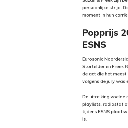
Suzan & Freek zijn b
persoonlijke strijd. 
moment in hun carriè
Popprijs 
ESNS
Eurosonic Noordersla
Stortelder en Freek R
de act die het meest
volgens de jury was e
De uitreiking voelde
playlists, radiostati
tijdens ESNS plaatsv
is.