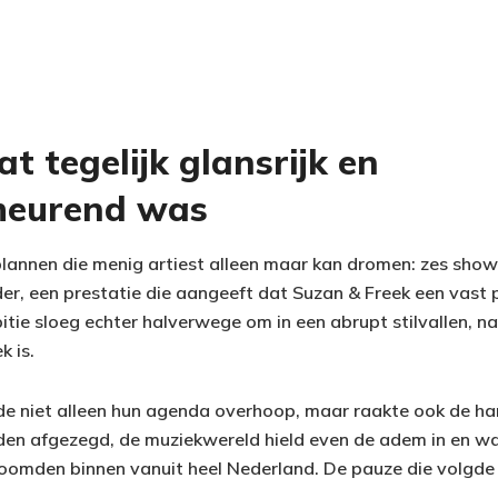
at tegelijk glansrijk en
heurend was
lannen die menig artiest alleen maar kan dromen: zes sho
er, een prestatie die aangeeft dat Suzan & Freek een vast 
ie sloeg echter halverwege om in een abrupt stilvallen, 
k is.
e niet alleen hun agenda overhoop, maar raakte ook de ha
den afgezegd, de muziekwereld hield even de adem in en w
oomden binnen vanuit heel Nederland. De pauze die volgde