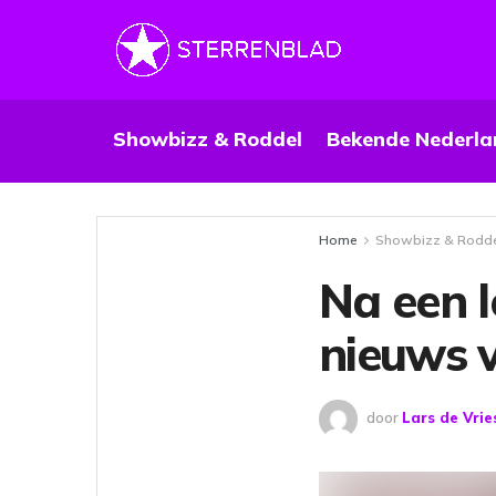
Showbizz & Roddel
Bekende Nederla
Home
Showbizz & Rodd
Na een l
nieuws 
door
Lars de Vrie