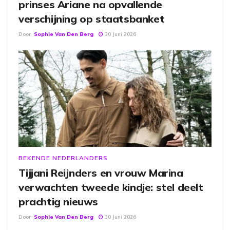
prinses Ariane na opvallende
verschijning op staatsbanket
Door
Sophie Van Den Berg
30 Juni 2026
BEKENDE NEDERLANDERS
Tijjani Reijnders en vrouw Marina
verwachten tweede kindje: stel deelt
prachtig nieuws
Door
Sophie Van Den Berg
30 Juni 2026