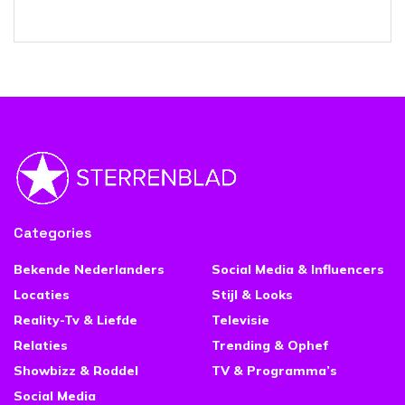
Categories
Bekende Nederlanders
Social Media & Influencers
Locaties
Stijl & Looks
Reality-Tv & Liefde
Televisie
Relaties
Trending & Ophef
Showbizz & Roddel
TV & Programma’s
Social Media