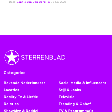
Door
Sophie Van Den Berg
30 Juni 2026
Categories
Bekende Nederlanders
Social Media & Influencers
Locaties
Stijl & Looks
Reality-Tv & Liefde
Televisie
Relaties
Trending & Ophef
Showbizz & Roddel
TV & Programma’s