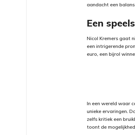
aandacht een balans 
Een speel
Nicol Kremers gaat ni
een intrigerende p
euro, een bijrol winn
In een wereld waar co
unieke ervaringen. D
zelfs kritiek een bru
toont de mogelijkhed