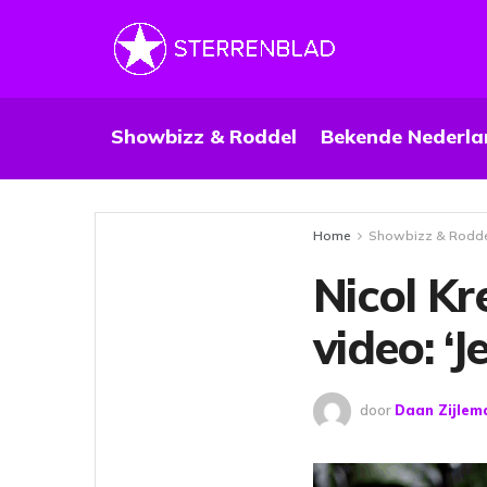
Showbizz & Roddel
Bekende Nederla
Home
Showbizz & Rodd
Nicol Kr
video: ‘J
door
Daan Zijlem