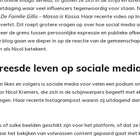
 online imago serieus, of gooien ze zich in de strijd en laten
n uitdaging waar veel influencers tegenwoordig voor staan. 
n
De Familie Gillis – Massa is Kassa
. Haar recente video op 
erhit. Dit roept grotere vragen op over hoe social media 
er de grens tussen persoonlijke expressie en publieke afk
e blog gaan we dieper in op de reactie van de gemeenschap
als Nicol betekent.
reesde leven op sociale medi
n likes en volgers is sociale media voor velen een podium o
or Nicol Kremers, die zich in de schijnwerpers begeeft met e
egen. Haar recente Instagrampost waarin zij uitdagend dan
 of zulke beelden geschikt zijn voor het platform, of dat ze 
aar het bekijken van volwassen content gepaard gaat met 