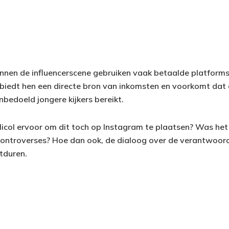
binnen de influencerscene gebruiken vaak betaalde platform
t biedt hen een directe bron van inkomsten en voorkomt dat 
nbedoeld jongere kijkers bereikt.
col ervoor om dit toch op Instagram te plaatsen? Was het
 controverses? Hoe dan ook, de dialoog over de verantwoor
rtduren.