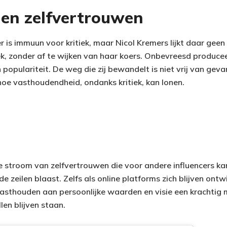
en zelfvertrouwen
r is immuun voor kritiek, maar Nicol Kremers lijkt daar geen
tiek, zonder af te wijken van haar koers. Onbevreesd produce
in populariteit. De weg die zij bewandelt is niet vrij van gev
oe vasthoudendheid, ondanks kritiek, kan lonen.
e stroom van zelfvertrouwen die voor andere influencers kan
de zeilen blaast. Zelfs als online platforms zich blijven ont
t vasthouden aan persoonlijke waarden en visie een krachti
llen blijven staan.