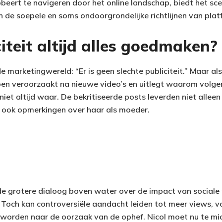
beert te navigeren door het online landschap, biedt het sce
en de soepele en soms ondoorgrondelijke richtlijnen van pla
iteit altijd alles goedmaken?
de marketingwereld: “Er is geen slechte publiciteit.” Maar a
n veroorzaakt na nieuwe video’s en uitlegt waarom volgers
 niet altijd waar. De bekritiseerde posts leverden niet alleen
n ook opmerkingen over haar als moeder.
de grotere dialoog boven water over de impact van social
Toch kan controversiële aandacht leiden tot meer views, v
 worden naar de oorzaak van de ophef. Nicol moet nu te m