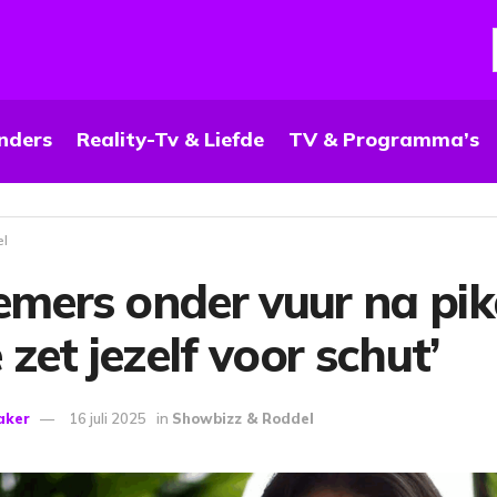
nders
Reality-Tv & Liefde
TV & Programma’s
el
emers onder vuur na pi
e zet jezelf voor schut’
aker
16 juli 2025
in
Showbizz & Roddel