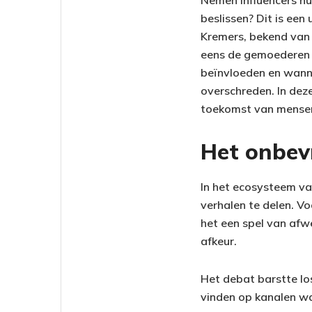
Nemen influencers hun
beslissen? Dit is ee
Kremers, bekend va
eens de gemoederen v
beïnvloeden en wanne
overschreden. In dez
toekomst van mensen 
Het onbev
In het ecosysteem va
verhalen te delen. Vo
het een spel van afw
afkeur.
Het debat barstte los
vinden op kanalen w