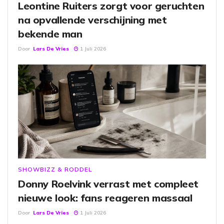
Leontine Ruiters zorgt voor geruchten
na opvallende verschijning met
bekende man
Door
Lars De Vries
1 Juli 2026
SHOWBIZZ & RODDEL
Donny Roelvink verrast met compleet
nieuwe look: fans reageren massaal
Door
Lars De Vries
1 Juli 2026