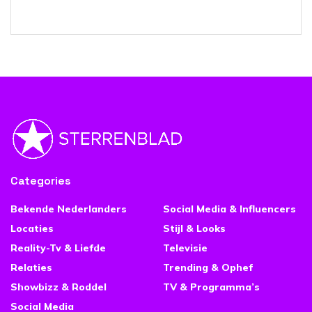
Categories
Bekende Nederlanders
Social Media & Influencers
Locaties
Stijl & Looks
Reality-Tv & Liefde
Televisie
Relaties
Trending & Ophef
Showbizz & Roddel
TV & Programma’s
Social Media