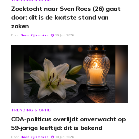
Zoektocht naar Sven Roes (26) gaat
door: dit is de laatste stand van
zaken
Door
Daan Zijlemaker
30 Juni 2026
TRENDING & OPHEF
CDA-politicus overlijdt onverwacht op
59-jarige leeftijd: dit is bekend
Door
Daan Zijlemaker
30 Juni 2026