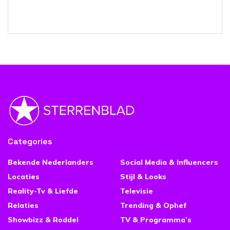
Categories
Bekende Nederlanders
Social Media & Influencers
Locaties
Stijl & Looks
Reality-Tv & Liefde
Televisie
Relaties
Trending & Ophef
Showbizz & Roddel
TV & Programma’s