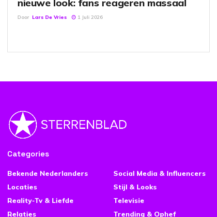
nieuwe look: fans reageren massaal
Door
Lars De Vries
1 Juli 2026
Categories
Bekende Nederlanders
Social Media & Influencers
Locaties
Stijl & Looks
Reality-Tv & Liefde
Televisie
Relaties
Trending & Ophef