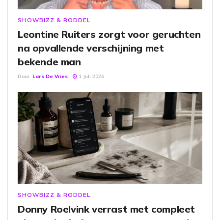
SHOWBIZZ & RODDEL
Leontine Ruiters zorgt voor geruchten
na opvallende verschijning met
bekende man
Door
Lars De Vries
1 Juli 2026
SHOWBIZZ & RODDEL
Donny Roelvink verrast met compleet