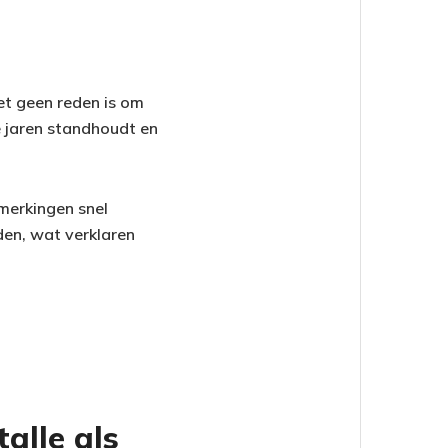
het geen reden is om
ge jaren standhoudt en
merkingen snel
den, wat verklaren
alle als