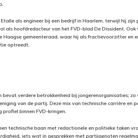
o.
lle als engineer bij een bedrijf in Haarlem, terwijl hij zijn 
ol als hoofdredacteur van het FVD-blad De Dissident. Ook v
de Haagse gemeenteraad, waar hij als fractievoorzitter en e
ie optreedt.
en bevat verdere betrokkenheid bij jongerenorganisaties; zo 
niging van de partij. Deze mix van technische carrière en p
g profiel binnen FVD-kringen.
en technische baan met redactionele en politieke taken vr
rdigheid, iets wat in gesprekken met partijgenoten regelma