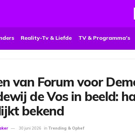
nders
Reality-Tv & Liefde
TV & Programma’s
ven van Forum voor Dem
idewij de Vos in beeld: h
lijkt bekend
aker
30 juni 2026
in
Trending & Ophef