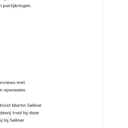
 partijkringen.
terviews met
en opwaaien.
vist Martin Sellner
ewij trad hij daar
 hij Sellner