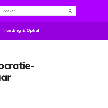
Trending & Ophef
ocratie-
aar