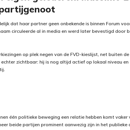
 partijgenoot
idelijk dat haar partner geen onbekende is binnen Forum vo
 naam circuleerde al in media en werd later bevestigd door
erkiezingen op plek negen van de FVD-kieslijst, net buiten de 
 echter zichtbaar: hij is nog altijd actief op lokaal niveau e
ij.
en één politieke beweging een relatie hebben komt vaker 
er beide partijen prominent aanwezig zijn in het publieke d