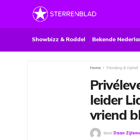
Showbizz & Roddel
Bekende Nederla
Home
Trending & Ophef
Privéle
leider L
vriend b
door
Daan Zijlem