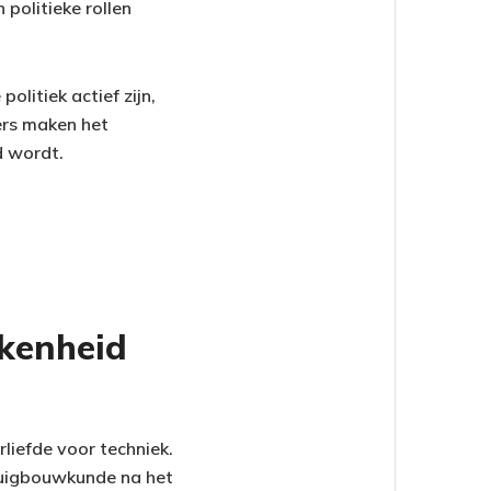
 politieke rollen
litiek actief zijn,
ers maken het
d wordt.
kkenheid
liefde voor techniek.
ktuigbouwkunde na het