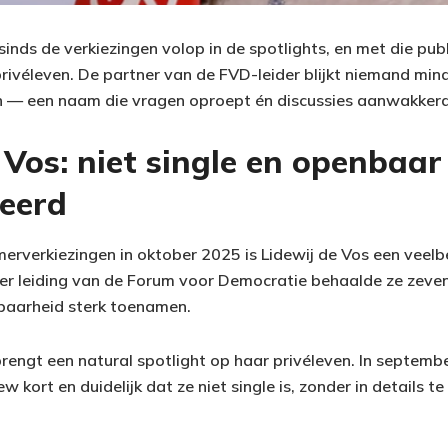
sinds de verkiezingen volop in de spotlights, en met die publ
privéleven. De partner van de FVD-leider blijkt niemand min
jn — een naam die vragen oproept én discussies aanwakker
 Vos: niet single en openbaar
seerd
rverkiezingen in oktober 2025 is Lidewij de Vos een veel
er leiding van de Forum voor Democratie behaalde ze zeve
tbaarheid sterk toenamen.
brengt een natural spotlight op haar privéleven. In septemb
 kort en duidelijk dat ze niet single is, zonder in details te