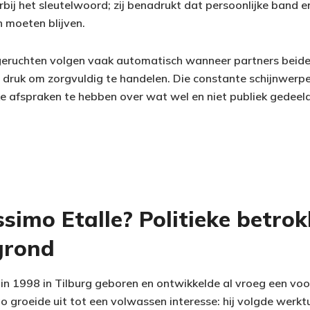
rbij het sleutelwoord; zij benadrukt dat persoonlijke band en
 moeten blijven.
ruchten volgen vaak automatisch wanneer partners beide po
 druk om zorgvuldig te handelen. Die constante schijnwerp
jke afspraken te hebben over wat wel en niet publiek gedeel
simo Etalle? Politieke betro
grond
in 1998 in Tilburg geboren en ontwikkelde al vroeg een voor
o groeide uit tot een volwassen interesse: hij volgde wer