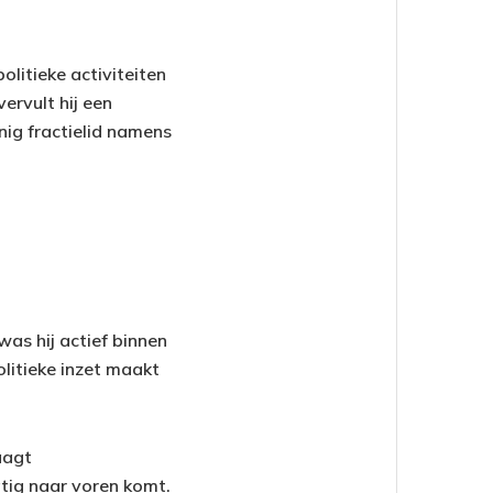
politieke activiteiten
ervult hij een
nig fractielid namens
was hij actief binnen
olitieke inzet maakt
aagt
tig naar voren komt.