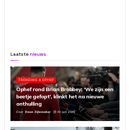
Laatste
nieuws
TRENDING & OPHEF
Ophef rond Brian Brobbey: ‘We zijn een
beetje gefopt’, klinkt het na nieuwe
onthulling
Door
Daan Zijlemaker
30 Juni 2026