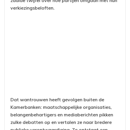
zaaide twijfel over hoe partijen omgaan met hun
verkiezingsbeloften.
Dat wantrouwen heeft gevolgen buiten de
Kamerbanken: maatschappelijke organisaties,
belangenbehartigers en mediaberichten pikken
zulke debatten op en vertalen ze naar bredere
publieke verontwaardiging. Zo ontstaat een