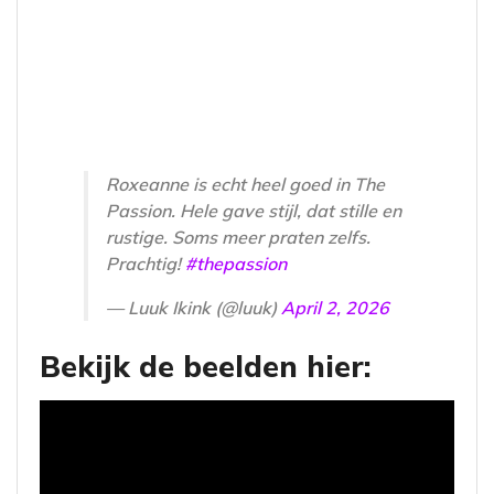
Roxeanne is echt heel goed in The
Passion. Hele gave stijl, dat stille en
rustige. Soms meer praten zelfs.
Prachtig!
#thepassion
— Luuk Ikink (@luuk)
April 2, 2026
Bekijk de beelden hier: