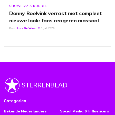
SHOWBIZZ & RODDEL
Donny Roelvink verrast met compleet
nieuwe look: fans reageren massaal
Door
Lars De Vries
1 Juli 2026
Categories
Bekende Nederlanders
Social Media & Influencers