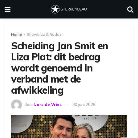
Home
Showbizz & Roddel
Scheiding Jan Smit en
Liza Plat: dit bedrag
wordt genoemd in
verband met de
afwikkeling
door
Lars de Vries
30 juni 2026