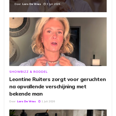
Door
Lars De Vries
3 Juli 2026
SHOWBIZZ & RODDEL
Leontine Ruiters zorgt voor geruchten
na opvallende verschijning met
bekende man
Door
Lars De Vries
1 Juli 2026