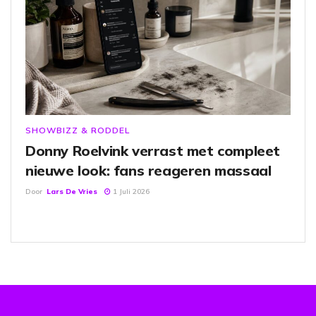
SHOWBIZZ & RODDEL
Donny Roelvink verrast met compleet
nieuwe look: fans reageren massaal
Door
Lars De Vries
1 Juli 2026