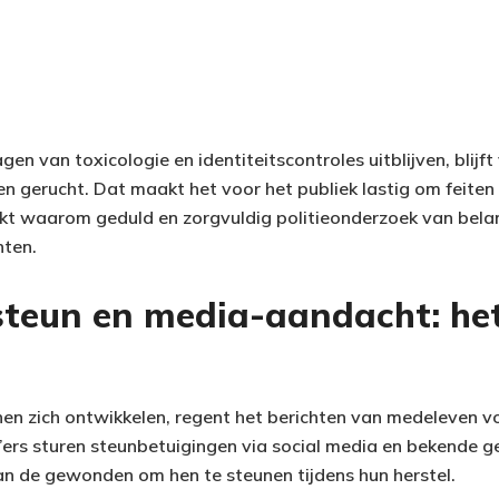
agen van toxicologie en identiteitscontroles uitblijven, blijf
 en gerucht. Dat maakt het voor het publiek lastig om feit
kt waarom geduld en zorgvuldig politieonderzoek van belang
nten.
 steun en media-aandacht: he
jnen zich ontwikkelen, regent het berichten van medeleven v
N’ers sturen steunbetuigingen via social media en bekende g
an de gewonden om hen te steunen tijdens hun herstel.