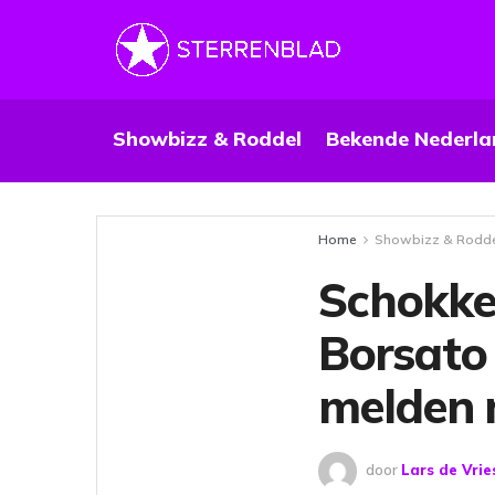
Showbizz & Roddel
Bekende Nederla
Home
Showbizz & Rodd
Schokke
Borsato
melden 
door
Lars de Vrie