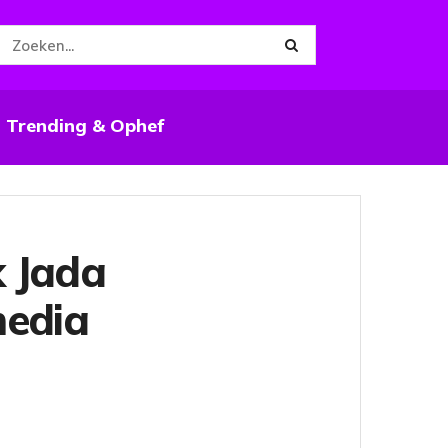
Trending & Ophef
k Jada
media