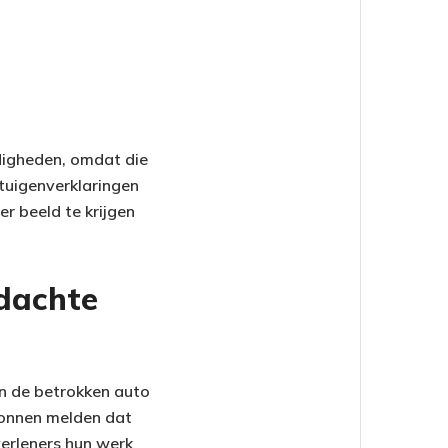
digheden, omdat die
tuigenverklaringen
r beeld te krijgen
rdachte
an de betrokken auto
ronnen melden dat
verleners hun werk