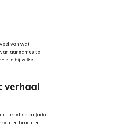
t veel van wat
en van aannames te
 zijn bij zulke
t verhaal
oor Leontine en Jada.
ezichten brachten