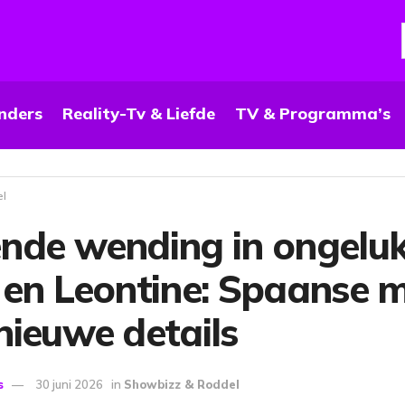
nders
Reality-Tv & Liefde
TV & Programma’s
el
nde wending in ongelu
 en Leontine: Spaanse 
nieuwe details
s
30 juni 2026
in
Showbizz & Roddel