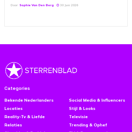
Door
Sophie Van Den Berg
30 Juni 2026
Categories
Bekende Nederlanders
Social Media & Influencers
Locaties
Stijl & Looks
Reality-Tv & Liefde
Televisie
Relaties
Trending & Ophef