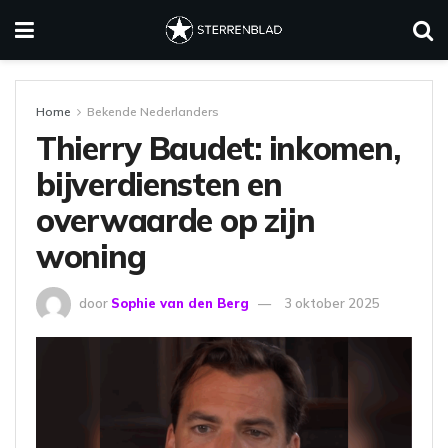
Home
Bekende Nederlanders
Thierry Baudet: inkomen,
bijverdiensten en
overwaarde op zijn
woning
door
Sophie van den Berg
3 oktober 2025