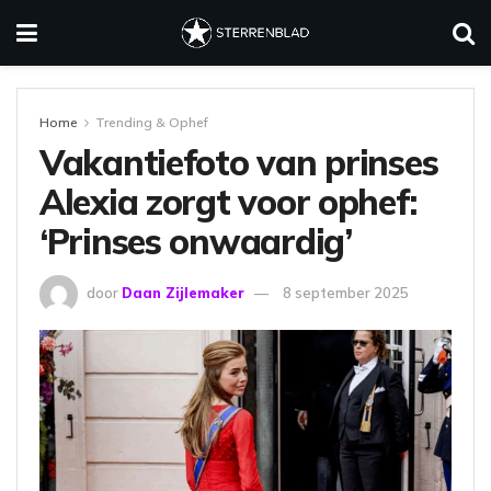
Home
Trending & Ophef
Vakantiefoto van prinses
Alexia zorgt voor ophef:
‘Prinses onwaardig’
door
Daan Zijlemaker
8 september 2025