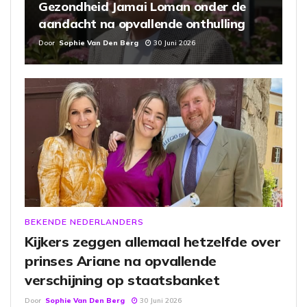
Gezondheid Jamai Loman onder de
aandacht na opvallende onthulling
Door
Sophie Van Den Berg
30 Juni 2026
BEKENDE NEDERLANDERS
Kijkers zeggen allemaal hetzelfde over
prinses Ariane na opvallende
verschijning op staatsbanket
Door
Sophie Van Den Berg
30 Juni 2026