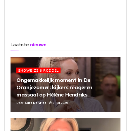
Laatste
nieuws
SHOWBIZZ & RODDEL
Ongemakkelijk moment in De
Oranjezomer: kijkers reageren
massaal op Hélène Hendriks
Door
Lars De Vries
3 Juli 2026