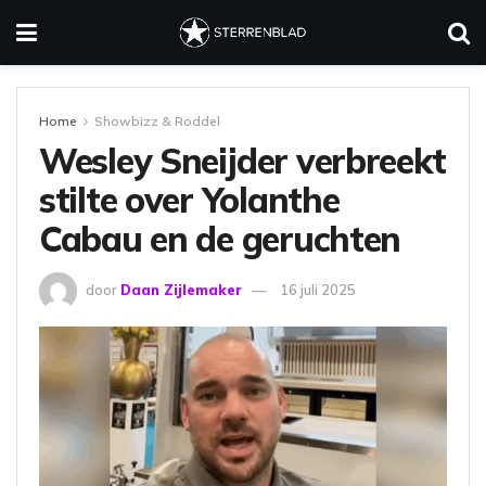
Home
Showbizz & Roddel
Wesley Sneijder verbreekt
stilte over Yolanthe
Cabau en de geruchten
door
Daan Zijlemaker
16 juli 2025