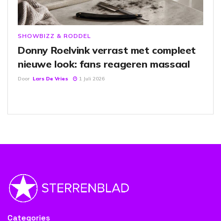
SHOWBIZZ & RODDEL
Donny Roelvink verrast met compleet
nieuwe look: fans reageren massaal
Door
Lars De Vries
1 Juli 2026
Categories