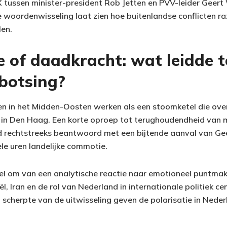
 X tussen minister-president Rob Jetten en PVV-leider Geert
e woordenwisseling laat zien hoe buitenlandse conflicten r
len.
 of daadkracht: wat leidde t
botsing?
n in het Midden-Oosten werken als een stoomketel die ove
 in Den Haag. Een korte oproep tot terughoudendheid van m
 rechtstreeks beantwoord met een bijtende aanval van Gee
le uren landelijke commotie.
el om van een analytische reactie naar emotioneel puntmak
l, Iran en de rol van Nederland in internationale politiek 
 scherpte van de uitwisseling geven de polarisatie in Neder