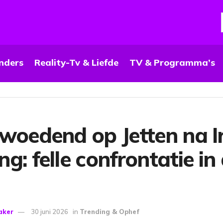
nders
Reality-Tv & Liefde
TV & Programma’s
woedend op Jetten na I
g: felle confrontatie in
aker
30 juni 2026
in
Trending & Ophef