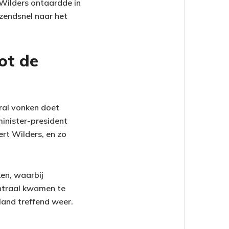
 Wilders ontaardde in
azendsnel naar het
ot de
ral vonken doet
inister-president
rt Wilders, en zo
en, waarbij
centraal kwamen te
land treffend weer.