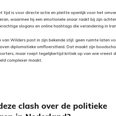
t tijd is voor directe actie en pleitte openlijk voor het om
ran, waarmee hij een emotionele snaar raakt bij zijn achter
rachtige slogans en online hashtags die verandering in Ira
van Wilders past in zijn bekende stijl: geen ruimte laten v
 boven diplomatieke omfloerstheid. Dat maakt zijn boodscha
rters, maar roept tegelijkertijd kritiek op van wie vreest d
veld complexer maakt.
eze clash over de politieke