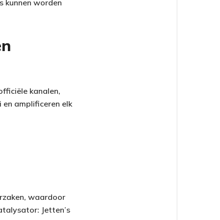
ies kunnen worden
en
fficiële kanalen,
 en amplificeren elk
orzaken, waardoor
atalysator: Jetten’s