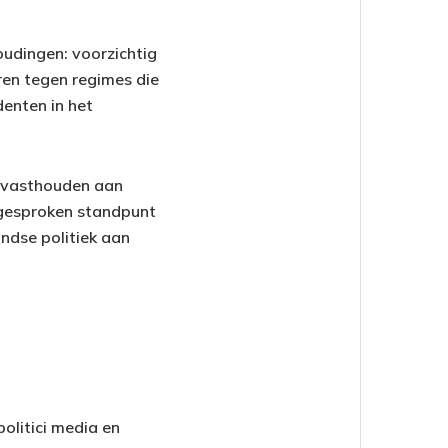
oudingen: voorzichtig
ren tegen regimes die
denten in het
g vasthouden aan
itgesproken standpunt
andse politiek aan
olitici media en