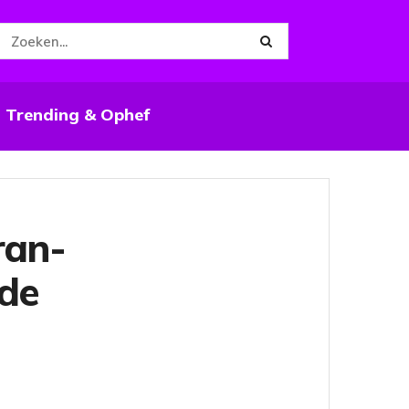
Trending & Ophef
ran-
 de