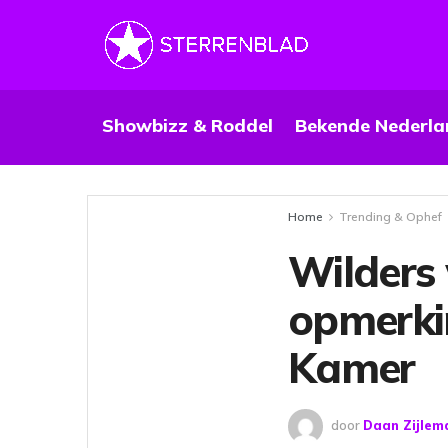
Showbizz & Roddel
Bekende Nederla
Home
Trending & Ophef
Wilders 
opmerkin
Kamer
door
Daan Zijlem