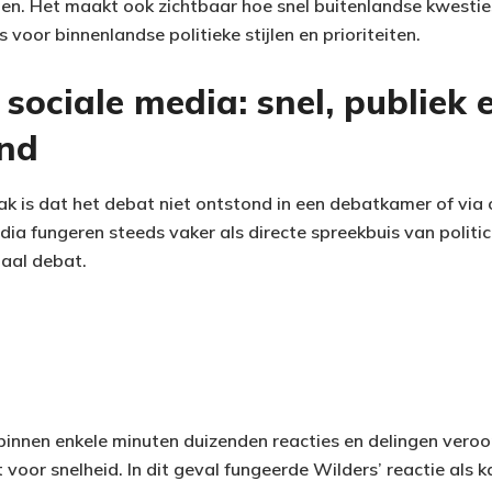
tten. Het maakt ook zichtbaar hoe snel buitenlandse kwest
 voor binnenlandse politieke stijlen en prioriteiten.
 sociale media: snel, publiek 
end
k is dat het debat niet ontstond in een debatkamer of via o
ia fungeren steeds vaker als directe spreekbuis van politici
aal debat.
binnen enkele minuten duizenden reacties en delingen vero
voor snelheid. In dit geval fungeerde Wilders’ reactie als k