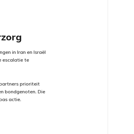
rzorg
gen in Iran en Israël
 escalatie te
artners prioriteit
en bondgenoten. Die
pas actie.