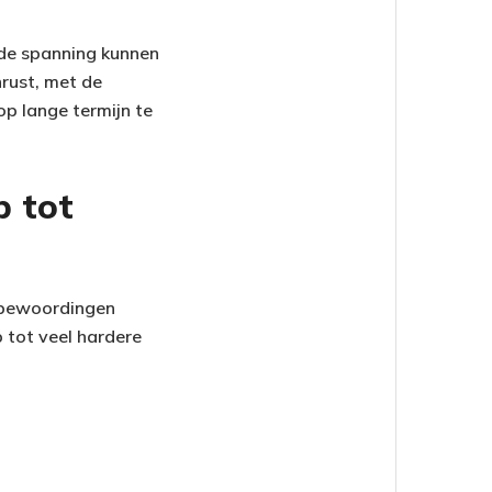
 de spanning kunnen
nrust, met de
p lange termijn te
p tot
e bewoordingen
 tot veel hardere