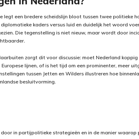
gen in Nederland?
e legt een bredere scheidslijn bloot tussen twee politieke h
iplomatieke kaders versus luid en duidelijk het woord voe
ezien. Die tegenstelling is niet nieuw, maar wordt door inci
chtbaarder.
aarbuiten zorgt dit voor discussie: moet Nederland koppi
Europese lijnen, of is het tijd om een prominenter, meer u
stellingen tussen Jetten en Wilders illustreren hoe binnenl
enlandse besluitvorming.
oor in partijpolitieke strategieën en in de manier waarop p