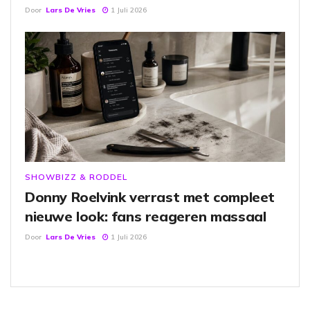
Door
Lars De Vries
1 Juli 2026
SHOWBIZZ & RODDEL
Donny Roelvink verrast met compleet
nieuwe look: fans reageren massaal
Door
Lars De Vries
1 Juli 2026