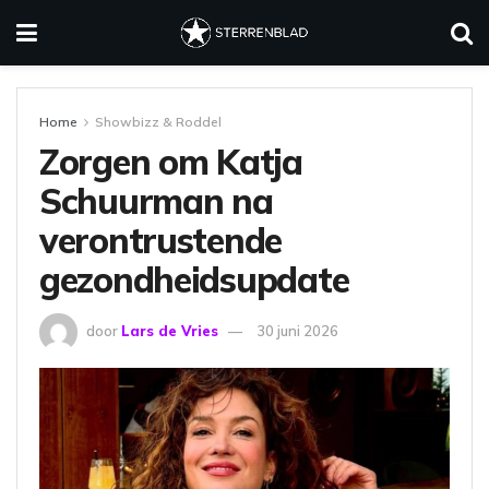
Home
Showbizz & Roddel
Zorgen om Katja
Schuurman na
verontrustende
gezondheidsupdate
door
Lars de Vries
30 juni 2026