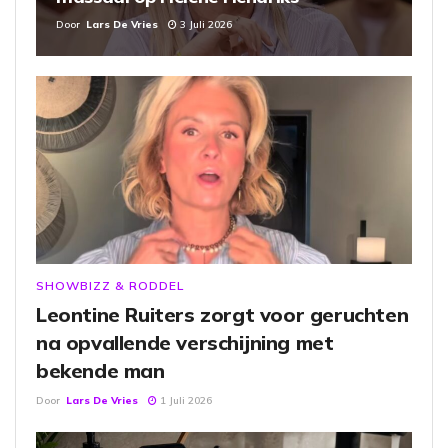
Door
Lars De Vries
3 Juli 2026
SHOWBIZZ & RODDEL
Leontine Ruiters zorgt voor geruchten
na opvallende verschijning met
bekende man
Door
Lars De Vries
1 Juli 2026