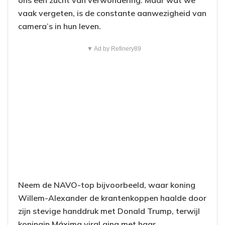
ons een zucht van verwondering. Maar wat we
vaak vergeten, is de constante aanwezigheid van
camera’s in hun leven.
▼ Ad by Refinery89
Neem de NAVO-top bijvoorbeeld, waar koning
Willem-Alexander de krantenkoppen haalde door
zijn stevige handdruk met Donald Trump, terwijl
koningin Máxima viral ging met haar