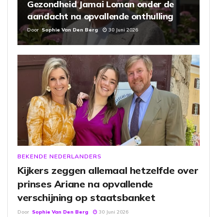
Gezondheid Jamai Loman onder de
aandacht na opvallende onthulling
Door
Sophie Van Den Berg
30 Juni 2026
BEKENDE NEDERLANDERS
Kijkers zeggen allemaal hetzelfde over
prinses Ariane na opvallende
verschijning op staatsbanket
Door
Sophie Van Den Berg
30 Juni 2026