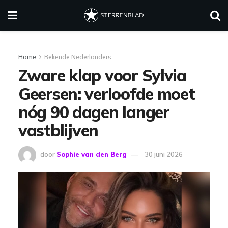
Home
Bekende Nederlanders
Zware klap voor Sylvia
Geersen: verloofde moet
nóg 90 dagen langer
vastblijven
door
Sophie van den Berg
30 juni 2026