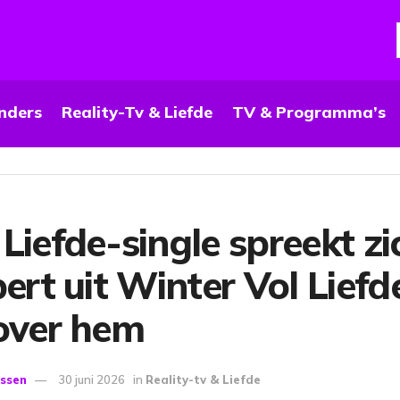
nders
Reality-Tv & Liefde
TV & Programma’s
Liefde-single spreekt zi
ert uit Winter Vol Liefde
 over hem
ssen
30 juni 2026
in
Reality-tv & Liefde