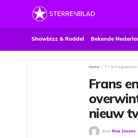
Showbizz & Roddel
Bekende Nederla
Home
TV & Programma’
Frans e
overwint
nieuw t
door
Noa Jansen