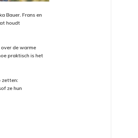
a Bauer. Frans en
Wat houdt
n over de warme
oe praktisch is het
 zetten:
sof ze hun