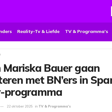
nders
Reality-Tv & Liefde
TV & Programma’s
s
n Mariska Bauer gaan
eren met BN’ers in Spa
v-programma
22 oktober 2025
in
TV & Programma’s