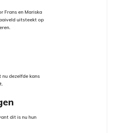
or Frans en Mariska
aaiveld uitsteekt op
eren.
gt nu dezelfde kans
t.
gen
ant dit is nu hun