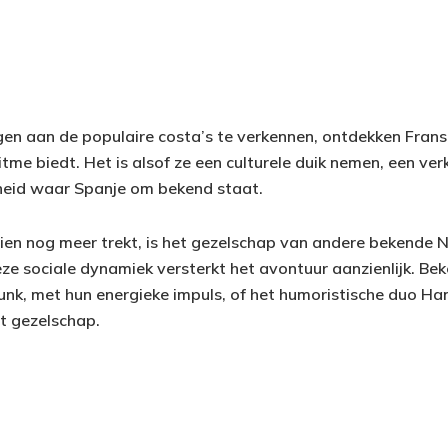
n aan de populaire costa’s te verkennen, ontdekken Frans
ritme biedt. Het is alsof ze een culturele duik nemen, een ve
heid waar Spanje om bekend staat.
en nog meer trekt, is het gezelschap van andere bekende N
e sociale dynamiek versterkt het avontuur aanzienlijk. Be
nk, met hun energieke impuls, of het humoristische duo H
it gezelschap.