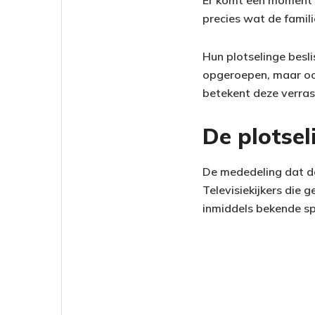
Er komt een moment d
precies wat de familie
Hun plotselinge besl
opgeroepen, maar oo
betekent deze verra
De plotsel
De mededeling dat de
Televisiekijkers die
inmiddels bekende sp