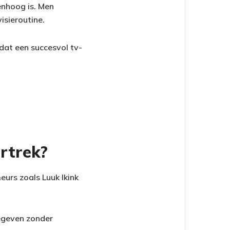
enhoog is. Men
isieroutine.
 dat een succesvol tv-
rtrek?
urs zoals Luuk Ikink
egeven zonder