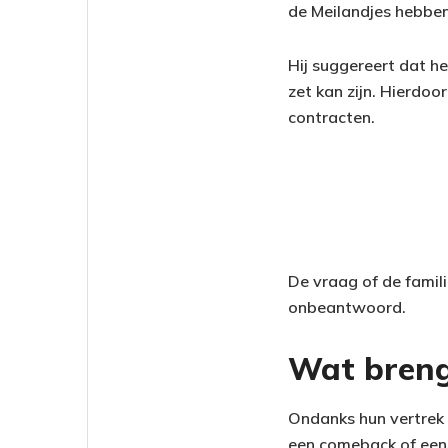
de Meilandjes hebben
Hij suggereert dat h
zet kan zijn. Hierdo
contracten.
De vraag of de famili
onbeantwoord.
Wat breng
Ondanks hun vertrek 
een comeback of een 