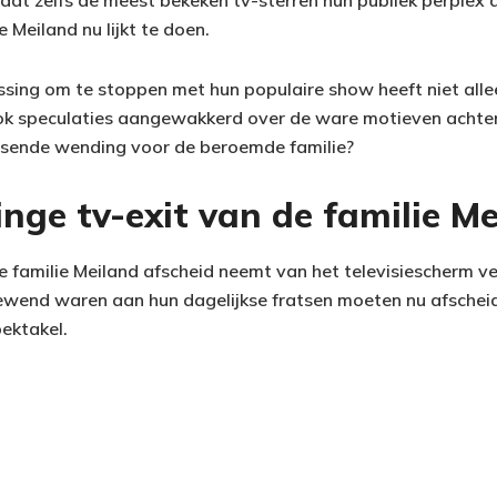
at zelfs de meest bekeken tv-sterren hun publiek perplex a
 Meiland nu lijkt te doen.
issing om te stoppen met hun populaire show heeft niet all
k speculaties aangewakkerd over de ware motieven achter
ssende wending voor de beroemde familie?
inge tv-exit van de familie M
 familie Meiland afscheid neemt van het televisiescherm ve
 gewend waren aan hun dagelijkse fratsen moeten nu afsche
ektakel.