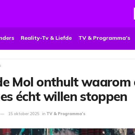
nders
Reality-Tv & Liefde
TV & Programma’s
s
de Mol onthult waarom 
es écht willen stoppen
15 oktober 2025
in
TV & Programma’s