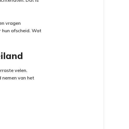
chterlaten. Dat is
een vragen
 hun afscheid. Wat
eiland
rraste velen.
id nemen van het