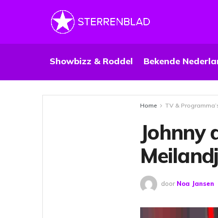
Showbizz & Roddel
Bekende Nederla
Home
TV & Programma’
Johnny 
Meilandj
door
Noa Jansen